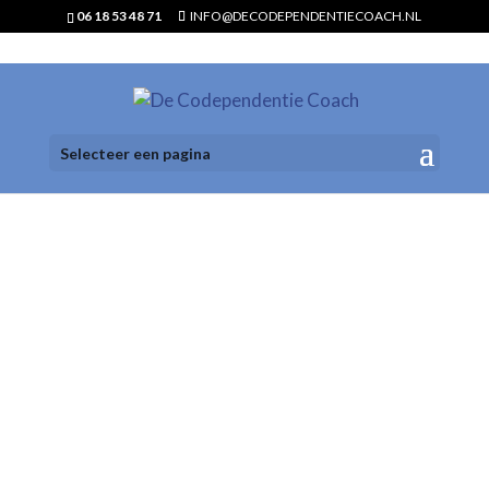
06 18 53 48 71
INFO@DECODEPENDENTIECOACH.NL
Selecteer een pagina
IVC
Opleidingen
Voor Ervaringsdeskundige
Professionals in de
Psychosociale Zorg